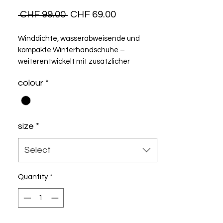
Regular
Sale
 CHF 99.00 
CHF 69.00
Price
Price
Winddichte, wasserabweisende und
kompakte Winterhandschuhe –
weiterentwickelt mit zusätzlicher
Isolierungskraft und einem
colour
*
Handflächendesign, das Faltenbildung
verhindert, aber gleichzeitig ein gutes
Griffgefühl am Lenker und Beweglichkeit
der Finger erhält.
size
*
Select
Quantity
*