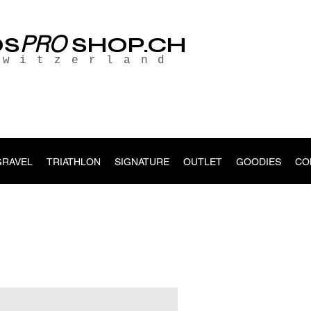
PRO
OS
SHOP.CH
Switzerland
GRAVEL
TRIATHLON
SIGNATURE
OUTLET
GOODIES
CO