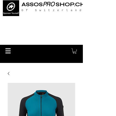
PRO
ASSOS
SHOP.CH
Of Switzerland