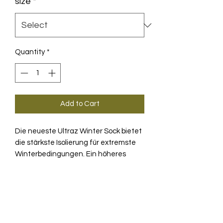
size
*
Quantity
*
Add to Cart
Die neueste Ultraz Winter Sock bietet
die stärkste Isolierung für extremste
Winterbedingungen. Ein höheres
Bündchen sorgt für mehr Abdeckung
und damit für zusätzliche Wärme.
PRODUKTINFO
Hohe Isolierung. Hohe
TECHNOLOGIE
Atmungsaktivität. Beides ist für