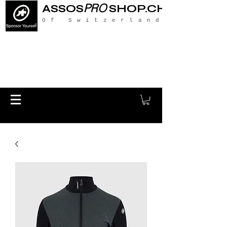
PRO
ASSOS
SHOP.CH
Of Switzerland