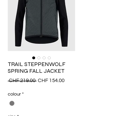
TRAIL STEPPENWOLF
SPRING FALL JACKET
Regular
Sale
 CHF 219.00 
CHF 154.00
Price
Price
colour
*