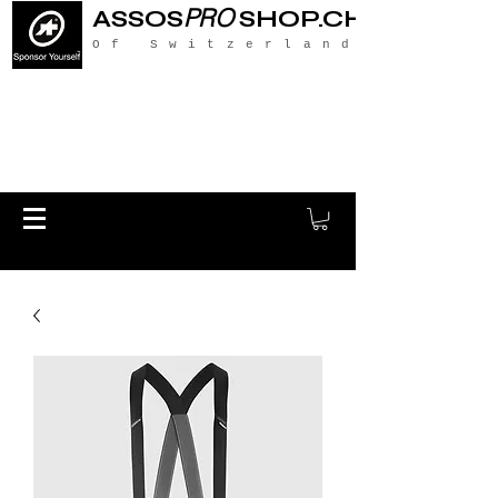
PRO
ASSOS
SHOP.CH
Of Switzerland