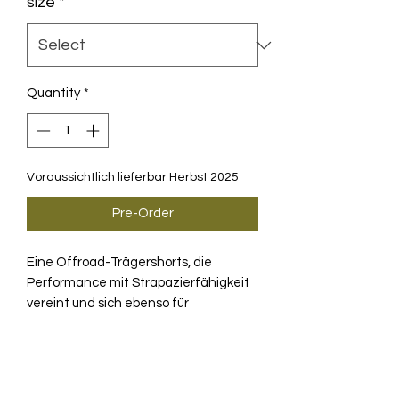
size
*
Quantity
*
Voraussichtlich lieferbar Herbst 2025
Pre-Order
Eine Offroad-Trägershorts, die
Performance mit Strapazierfähigkeit
vereint und sich ebenso für
Wettkämpfe wie für Touren eignet,
optimiert mit integriertem Stauraum,
PRODUKTINFO
einem stärker komprimierenden Textil
und einer vereinfachten,