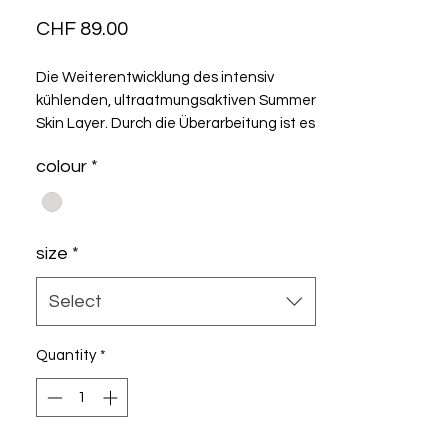
Price
CHF 89.00
Die Weiterentwicklung des intensiv
kühlenden, ultraatmungsaktiven Summer
Skin Layer. Durch die Überarbeitung ist es
elastischer, atmungsaktiver und 15 %
colour
*
leichter. Das ärmellose Design trägt beim
Layering unter rennoptimierten Second-
skin-Trikotärmeln nicht auf.
size
*
Select
Quantity
*