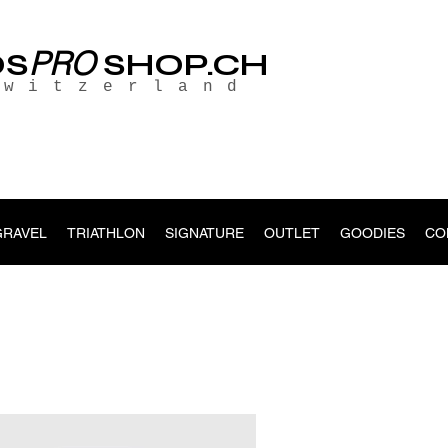
PRO
OS
SHOP.CH
Switzerland
GRAVEL
TRIATHLON
SIGNATURE
OUTLET
GOODIES
CO