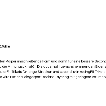
OGIE
e, den Körper umschließende Form und damit für eine bessere Secon
 und die Atmungsaktivität. Die dauerhaft geruchshemmenden Eig
gularFit Trikots für lange Strecken und second-skin racingFit Trik
e wird Material eingespart, sodass Layering mit geringem Volumen 