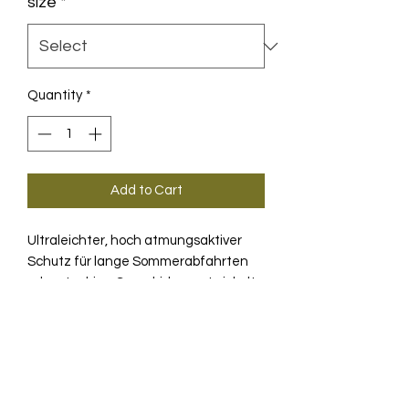
size
*
Quantity
*
Add to Cart
Ultraleichter, hoch atmungsaktiver
Schutz für lange Sommerabfahrten
oder staubige Gravelrides, entwickelt
mit einer volumenarmen, sehr gut
verstaubaren Konstruktion.
BESCHREIBUNG
Ob du nach einem langen, heißen
Anstieg eine weite, kühle Abfahrt