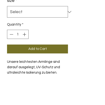
size
*
Quantity
*
Add to Cart
Unsere leichtesten Armlinge sind
darauf ausgelegt, UV-Schutz und
ultraleichte Isolierung zu bieten.
Hervorragende Feuchtigkeitskontrolle,
aktive Regulierung der
PRODUKTINFO
Hauttemperatur und Schutz vor
Sonnenstrahlen an heiteren
Die Spring Fall Arm Warmer sind eine
Sommertagen inklusive.
TECHNOLOGIE
dehnbare, komfortable Lösung bei