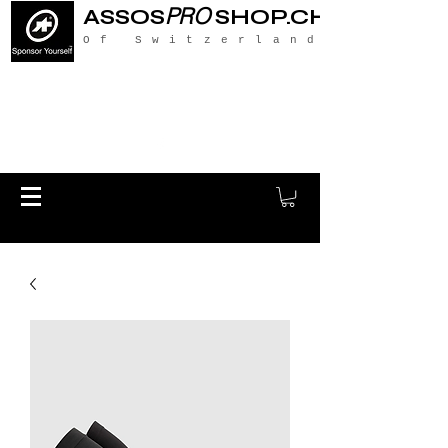
PRO
ASSOS
SHOP.CH
Of Switzerland