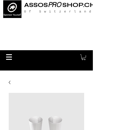
PRO
ASSOS
SHOP.CH
Of Switzerland