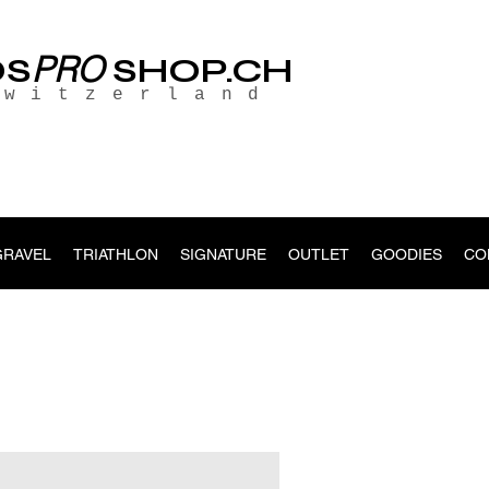
PRO
OS
SHOP.CH
Switzerland
GRAVEL
TRIATHLON
SIGNATURE
OUTLET
GOODIES
CO