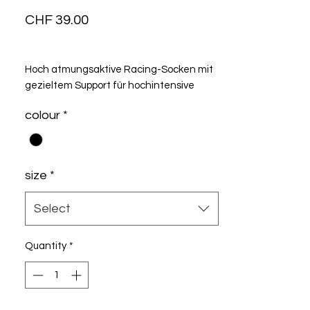
Price
CHF 39.00
Hoch atmungsaktive Racing-Socken mit
gezieltem Support für hochintensive
Fahrten in warmen Klimazonen,
colour
*
aktualisiert mit einer leichteren
Konstruktion für mehr Atmungsaktivität
und kühlenden Luftstrom.
size
*
Select
Quantity
*