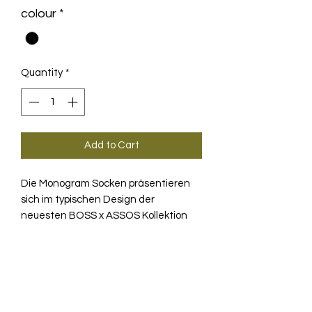
colour
*
Quantity
*
Add to Cart
Die Monogram Socken präsentieren
sich im typischen Design der
neuesten BOSS x ASSOS Kollektion
und verbinden den legendären BOSS
Style mit der Funktionalität unserer R
HINTER DEN
Sockenplattform.
PRODUKTKULISSEN