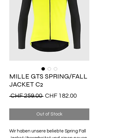
MILLE GTS SPRING/FALL
JACKET C2
Regular
Sale
 CHF 259.00 
CHF 182.00
Price
Price
Out of Stock
Wir haben unsere beliebte Spring Fall