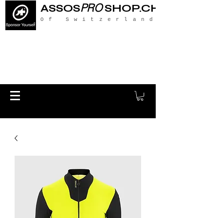
PRO
ASSOS
SHOP.CH
Of Switzerland