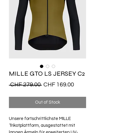
MILLE GTO LS JERSEY C2
Regular
Sale
 CHF 279.00 
CHF 169.00
Price
Price
Out of Stock
Unsere fortschrittlichste MILLE
Trikotplattform, ausgestattet mit
langen Ärmeln für erweiterten UV-