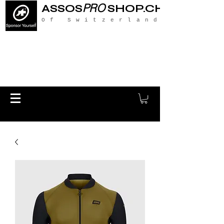
PRO
ASSOS
SHOP.CH
Of Switzerland