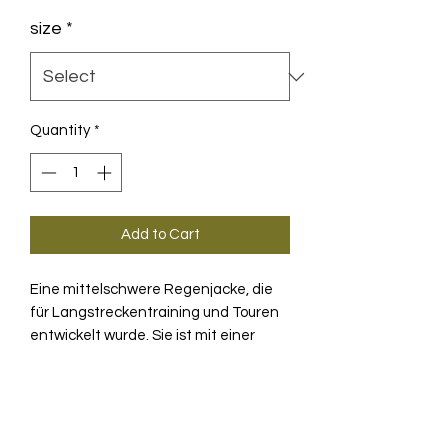
size
*
Quantity
*
Add to Cart
Eine mittelschwere Regenjacke, die
für Langstreckentraining und Touren
entwickelt wurde. Sie ist mit einer
hochelastischen 2L-Membran
ausgestattet, lässt sich über Trikots
PRODUKTINFO
und Jacken tragen und bietet das
ganze Jahr über Schutz bei nassem
Lightning, das Haupttextil der