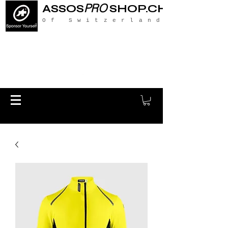
PRO
ASSOS
SHOP.CH
Of Switzerland