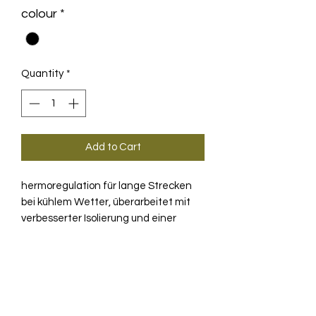
colour
*
Quantity
*
Add to Cart
hermoregulation für lange Strecken
bei kühlem Wetter, überarbeitet mit
verbesserter Isolierung und einer
Konstruktion, die mehr
Bewegungsfreiheit bietet und sich
PRODUKTINFO
besser fürs Layering eignet.
Atmungsaktiv, mittlere Isolierung,
TECHNOLOGIE
schnelltrocknend – das neu