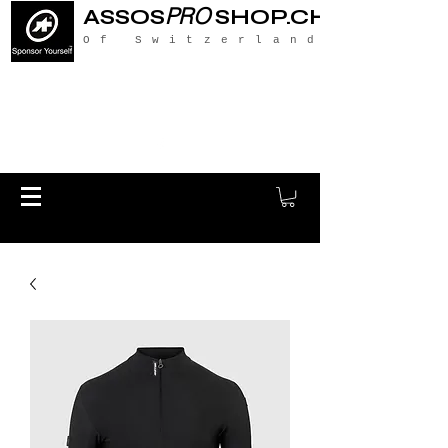
PRO
ASSOS
SHOP.CH
Of Switzerland