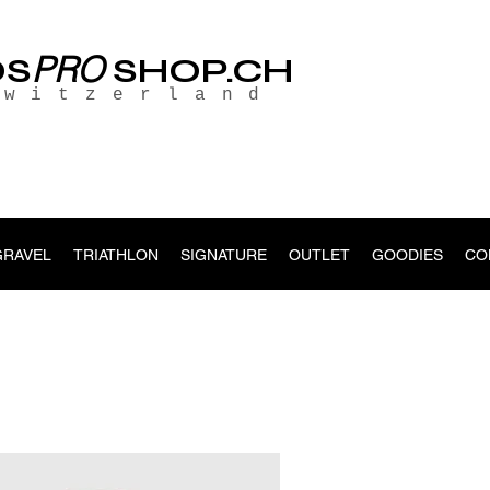
PRO
OS
SHOP.CH
Switzerland
GRAVEL
TRIATHLON
SIGNATURE
OUTLET
GOODIES
CO