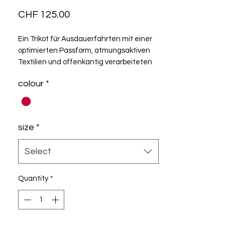
Price
CHF 125.00
Ein Trikot für Ausdauerfahrten mit einer
optimierten Passform, atmungsaktiven
Textilien und offenkantig verarbeiteten
Ärmeln ohne Reibung, neu gestaltet in
colour
*
einem leichten, anschmiegsamen
Design.
size
*
Select
Quantity
*