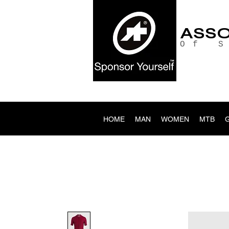
ASS
Of 
HOME
MAN
WOMEN
MTB