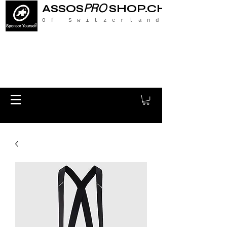
PRO
ASSOS
SHOP.CH
Of Switzerland