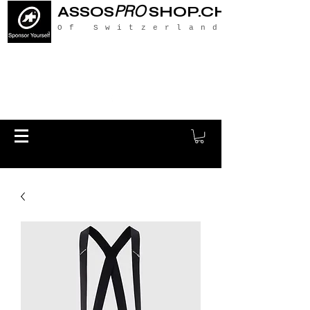
PRO
ASSOS
SHOP.CH
Of Switzerland