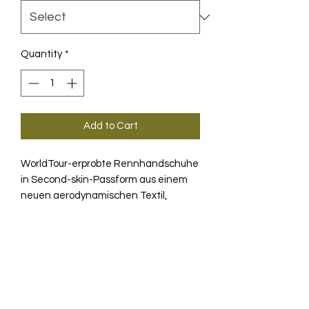
Quantity
*
Add to Cart
WorldTour-erprobte Rennhandschuhe
in Second-skin-Passform aus einem
neuen aerodynamischen Textil,
aktualisiert mit einer
strapazierfähigen, renntauglichen
PRODUKTINFO
Handflächenkonstruktion.
Die S11 Generation der RSR Speed
TECHNOLOGIE
Handschuhe basiert auf
kontinuierlicher Forschung und dem