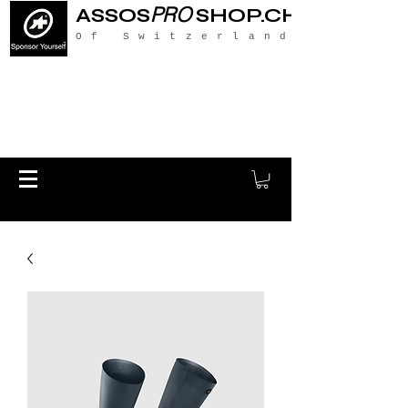
PRO
ASSOS
SHOP.CH
Of Switzerland