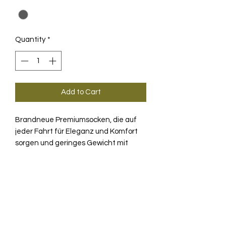
Quantity
*
Add to Cart
Brandneue Premiumsocken, die auf
jeder Fahrt für Eleganz und Komfort
sorgen und geringes Gewicht mit
einem kühlen Gefühl verbinden.
PRODUKTINFO
Wenn es um Komfort und
TECHNOLOGIE
Leistungsfähigkeit geht, stehen meist
vor allem Shorts und Trikots im