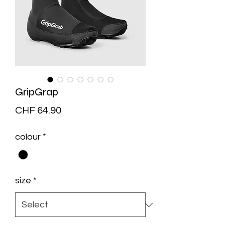
GripGrap
Price
CHF 64.90
colour
*
size
*