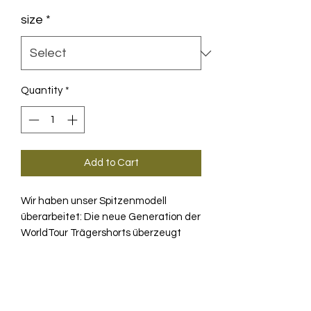
size
*
Quantity
*
Add to Cart
Wir haben unser Spitzenmodell
überarbeitet: Die neue Generation der
WorldTour Trägershorts überzeugt
durch ein geringeres Gewicht,
erhöhte kühlende Atmungsaktivität
PRODUKTINFO
und angenehmere, den Körper
umschließende Kompression von der
Die entscheidenden Updates bei