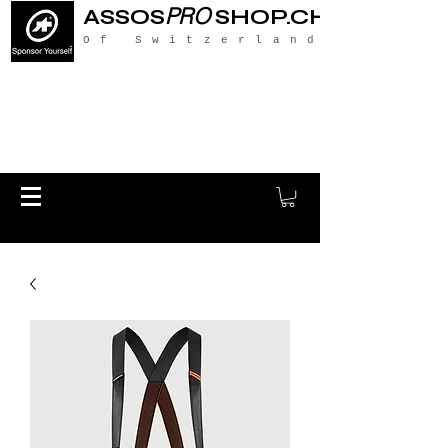
PRO
ASSOS
SHOP.CH
Of Switzerland