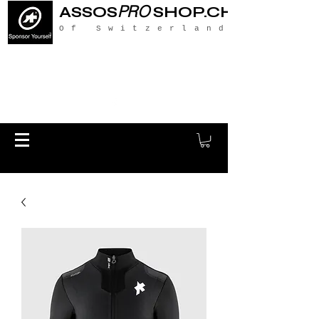
PRO
ASSOS
SHOP.CH
Of Switzerland