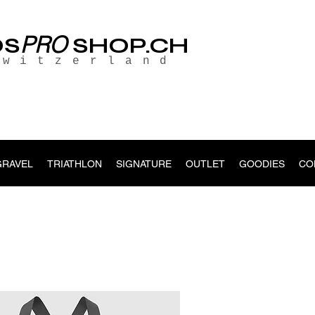
PRO
OS
SHOP.CH
Switzerland
GRAVEL
TRIATHLON
SIGNATURE
OUTLET
GOODIES
CO