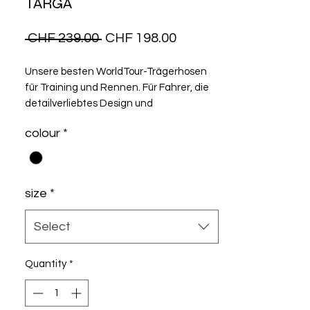
TARGA
Regular
Sale
 CHF 239.00 
CHF 198.00
Price
Price
Unsere besten WorldTour-Trägerhosen
für Training und Rennen. Für Fahrer, die
detailverliebtes Design und
weiterentwickelte Ausrüstung zu
colour
*
schätzen wissen, die dem Athleten zu
besserer Leistung verhilft.
size
*
Select
Quantity
*