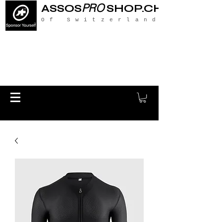
PRO
ASSOS
SHOP.CH
Of Switzerland