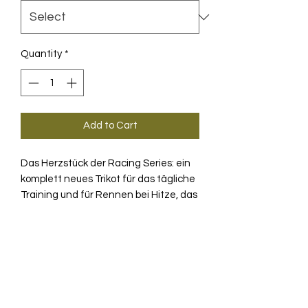
Quantity
*
Add to Cart
Das Herzstück der Racing Series: ein
komplett neues Trikot für das tägliche
Training und für Rennen bei Hitze, das
auf bewährter Technologie basiert.
Das R S11 zeichnet sich durch sein
PRODUKTINFO
ultraleichtes, intensiv kühlendes
AirCell Textil und die Second-skin-
Das komplett neue EQUIPE R Trikot
TECHNOLOGIE
S11 kombiniert renntaugliche
Aerodynamik mit extremer Kühlung