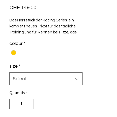
Price
CHF 149.00
Das Herzstück der Racing Series: ein
komplett neues Trikot für das tägliche
Training und für Rennen bei Hitze, das
auf bewährter Technologie basiert. Das R
colour
*
S11 zeichnet sich durch sein
ultraleichtes, intensiv kühlendes AirCell
Textil und die Second-skin-Aerodynamik
aus.
size
*
Select
Quantity
*