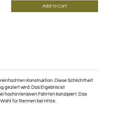
Add to Cart
einfachten Konstruktion. Diese Schlichtheit
 geziert wird. Das Ergebnis ist
ei hochintensiven Fahrten konzipiert. Das
e Wahl für Rennen bei Hitze.