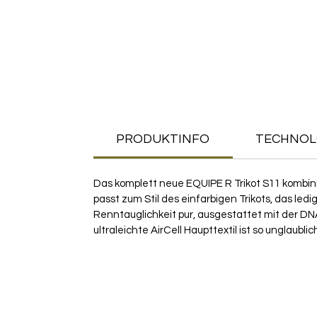
PRODUKTINFO
TECHNOL
Das komplett neue EQUIPE R Trikot S11 kombini
passt zum Stil des einfarbigen Trikots, das le
Renntauglichkeit pur, ausgestattet mit der DNA
ultraleichte AirCell Haupttextil ist so unglaubl