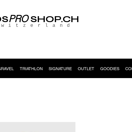
PRO
OS
SHOP.CH
Switzerland
GRAVEL
TRIATHLON
SIGNATURE
OUTLET
GOODIES
CO