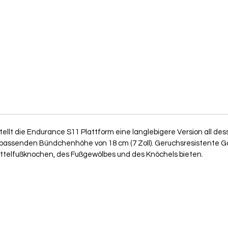
llt die Endurance S11 Plattform eine langlebigere Version all desse
 passenden Bündchenhöhe von 18 cm (7 Zoll). Geruchsresistente Garn
ttelfußknochen, des Fußgewölbes und des Knöchels bieten.