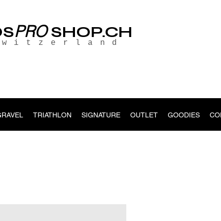
PRO
OS
SHOP.CH
Switzerland
GRAVEL
TRIATHLON
SIGNATURE
OUTLET
GOODIES
CO