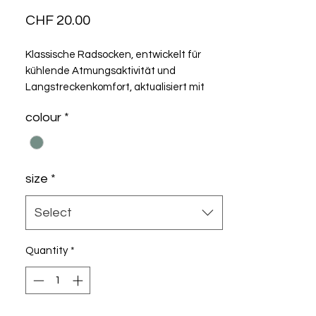
Price
CHF 20.00
Klassische Radsocken, entwickelt für
kühlende Atmungsaktivität und
Langstreckenkomfort, aktualisiert mit
einer haltbareren und leichteren
colour
*
Konstruktion.
size
*
Select
Quantity
*