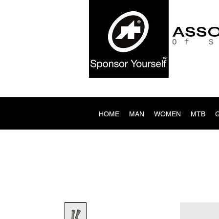
ASS
Of 
HOME
MAN
WOMEN
MTB