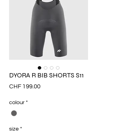
DYORA R BIB SHORTS S11
Price
CHF 199.00
colour
*
size
*