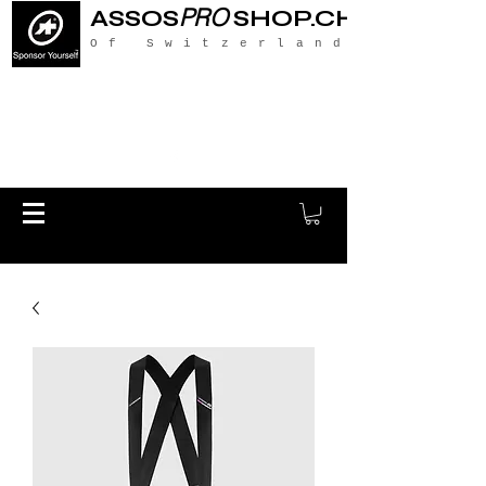
PRO
ASSOS
SHOP.CH
Of Switzerland