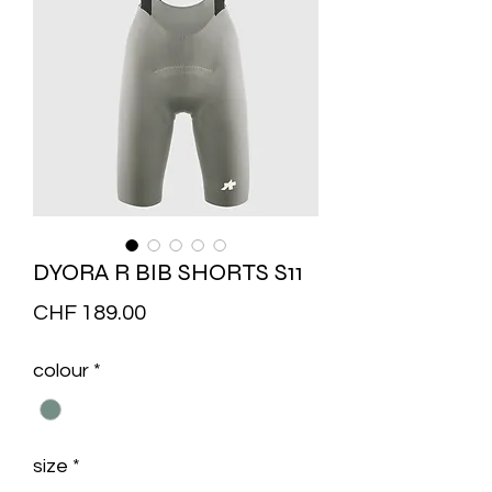
DYORA R BIB SHORTS S11
Price
CHF 189.00
colour
*
size
*