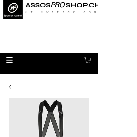
PRO
ASSOS
SHOP.CH
Of Switzerland