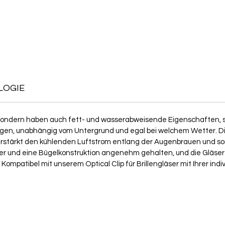
LOGIE
, sondern haben auch fett- und wasserabweisende Eigenschaften,
igen, unabhängig vom Untergrund und egal bei welchem Wetter. Di
stärkt den kühlenden Luftstrom entlang der Augenbrauen und sor
ster und eine Bügelkonstruktion angenehm gehalten, und die Gläse
ompatibel mit unserem Optical Clip für Brillengläser mit Ihrer indi