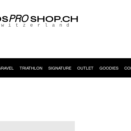
PRO
OS
SHOP.CH
Switzerland
GRAVEL
TRIATHLON
SIGNATURE
OUTLET
GOODIES
CO