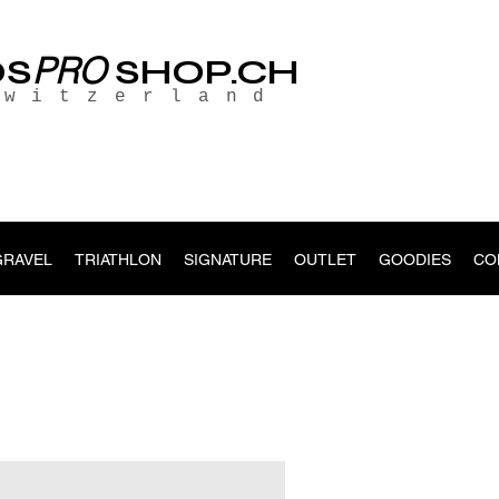
PRO
OS
SHOP.CH
Switzerland
GRAVEL
TRIATHLON
SIGNATURE
OUTLET
GOODIES
CO