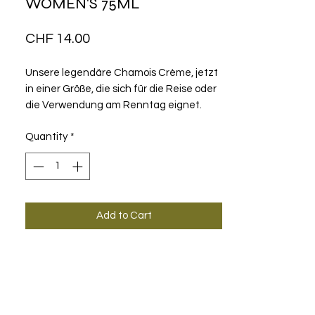
WOMEN'S 75ML
Price
CHF 14.00
Unsere legendäre Chamois Crème, jetzt
in einer Größe, die sich für die Reise oder
die Verwendung am Renntag eignet.
Das Auftragen dieser Creme vor jeder
Quantity
*
Fahrt ist unverzichtbar. Sie reduziert
durch Reibung verursachte Reizungen,
versorgt empfindliche Haut mit
Feuchtigkeit und regeneriert sie.
Add to Cart